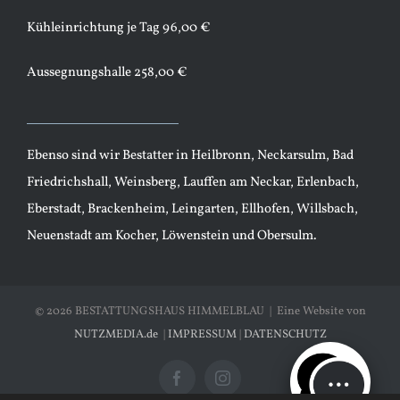
Kühleinrichtung je Tag 96,00 €
Aussegnungshalle 258,00 €
Ebenso sind wir Bestatter in
Heilbronn
,
Neckarsulm,
Bad
Friedrichshall
,
Weinsberg
,
Lauffen am Neckar
, Erlenbach,
Eberstadt, Brackenheim, Leingarten, Ellhofen, Willsbach,
Neuenstadt am Kocher
, Löwenstein und Obersulm.
©
2026 BESTATTUNGSHAUS HIMMELBLAU | Eine Website von
NUTZMEDIA.de
|
IMPRESSUM
|
DATENSCHUTZ
Facebook
Instagram